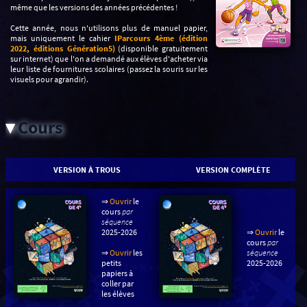
même que les versions des années précédentes !
Cette année, nous n'utilisons plus de manuel papier,
mais uniquement le cahier
IParcours 4ème (édition
2022, éditions Génération5)
(disponible gratuitement
sur internet) que l'on a demandé aux élèves d'acheter via
leur liste de fournitures scolaires (passez la souris sur les
visuels pour agrandir).
▾
Cours
VERSION À TROUS
VERSION COMPLÈTE
⇒
Ouvrir
le
cours
par
séquence
2025-2026
⇒
Ouvrir
le
cours
par
⇒
Ouvrir
les
séquence
petits
2025-2026
papiers à
coller par
les élèves